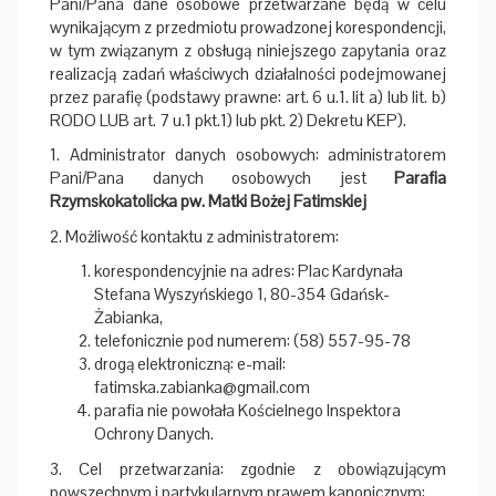
Pani/Pana dane osobowe przetwarzane będą w celu
wynikającym z przedmiotu prowadzonej korespondencji,
w tym związanym z obsługą niniejszego zapytania oraz
realizacją zadań właściwych działalności podejmowanej
przez parafię (podstawy prawne: art. 6 u.1. lit a) lub lit. b)
RODO LUB art. 7 u.1 pkt.1) lub pkt. 2) Dekretu KEP).
1. Administrator danych osobowych: administratorem
Pani/Pana danych osobowych jest
Parafia
Rzymskokatolicka pw. Matki Bożej Fatimskiej
2. Możliwość kontaktu z administratorem:
korespondencyjnie na adres: Plac Kardynała
Stefana Wyszyńskiego 1, 80-354 Gdańsk-
Żabianka,
telefonicznie pod numerem: (58) 557-95-78
drogą elektroniczną: e-mail:
fatimska.zabianka@gmail.com
parafia nie powołała Kościelnego Inspektora
Ochrony Danych.
3. Cel przetwarzania: zgodnie z obowiązującym
powszechnym i partykularnym prawem kanonicznym: