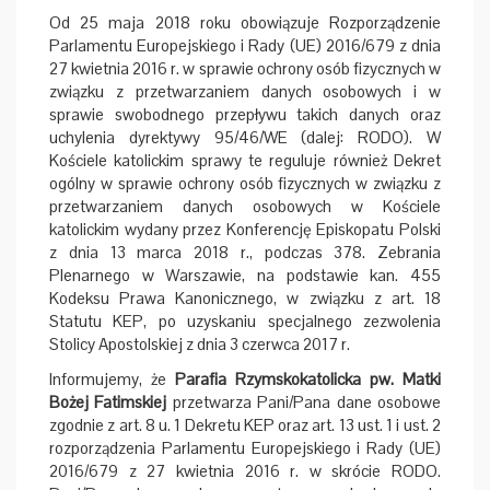
Od 25 maja 2018 roku obowiązuje Rozporządzenie
Parlamentu Europejskiego i Rady (UE) 2016/679 z dnia
27 kwietnia 2016 r. w sprawie ochrony osób fizycznych w
związku z przetwarzaniem danych osobowych i w
sprawie swobodnego przepływu takich danych oraz
uchylenia dyrektywy 95/46/WE (dalej: RODO). W
Kościele katolickim sprawy te reguluje również Dekret
ogólny w sprawie ochrony osób fizycznych w związku z
przetwarzaniem danych osobowych w Kościele
katolickim wydany przez Konferencję Episkopatu Polski
z dnia 13 marca 2018 r., podczas 378. Zebrania
Plenarnego w Warszawie, na podstawie kan. 455
Kodeksu Prawa Kanonicznego, w związku z art. 18
Statutu KEP, po uzyskaniu specjalnego zezwolenia
Stolicy Apostolskiej z dnia 3 czerwca 2017 r.
Informujemy, że
Parafia Rzymskokatolicka pw. Matki
Bożej Fatimskiej
przetwarza Pani/Pana dane osobowe
zgodnie z art. 8 u. 1 Dekretu KEP oraz art. 13 ust. 1 i ust. 2
rozporządzenia Parlamentu Europejskiego i Rady (UE)
2016/679 z 27 kwietnia 2016 r. w skrócie RODO.