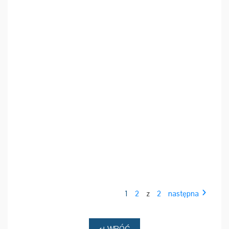
1
2
z
2
następna
↵ WRÓĆ