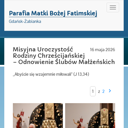
Toggle
Parafia Matki Bożej Fatimskiej
navigati
Gdańsk-Żabianka
Misyjna Uroczystość
16 maja 2026
Rodziny Chrześcijańskiej
– Odnowienie Ślubów Małżeńskich
„Abyście się wzajemnie miłowali” (J 13,34)
z
2