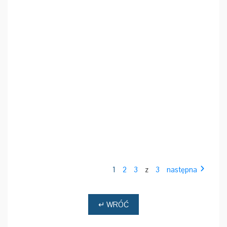
1
2
3
z
3
następna
↵ WRÓĆ