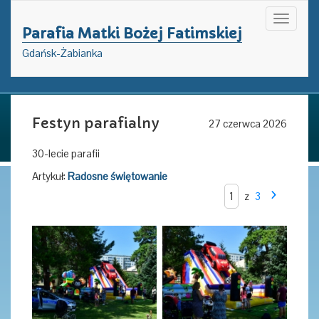
Toggle
Parafia Matki Bożej Fatimskiej
navigati
Gdańsk-Żabianka
Festyn parafialny
27 czerwca 2026
30-lecie parafii
Artykuł:
Radosne świętowanie
z
3