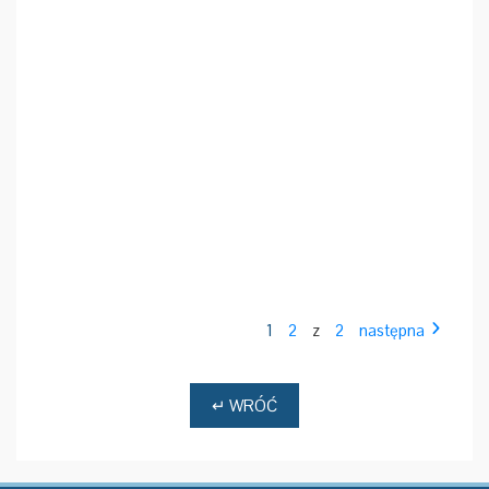
1
2
z
2
następna
↵ WRÓĆ