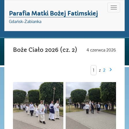
Toggle
Parafia Matki Bożej Fatimskiej
navigati
Gdańsk-Żabianka
Boże Ciało 2026 (cz. 2)
4 czerwca 2026
z
2