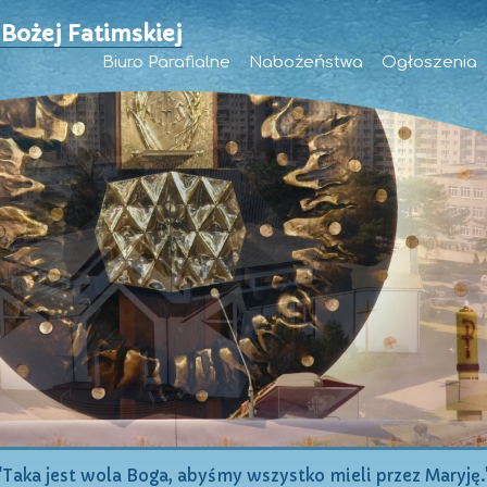
 Bożej Fatimskiej
Biuro Parafialne
Nabożeństwa
Ogłoszenia
"Taka jest wola Boga, abyśmy wszystko mieli przez Maryję.