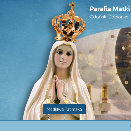
Parafia Matki
Gdańsk-Żabianka
Modlitwa Fatimska