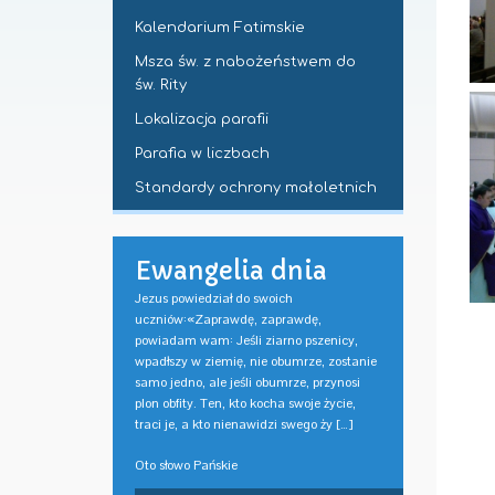
Kalendarium Fatimskie
Msza św. z nabożeństwem do
św. Rity
Lokalizacja parafii
Parafia w liczbach
Standardy ochrony małoletnich
Ewangelia dnia
Jezus powiedział do swoich
uczniów:«Zaprawdę, zaprawdę,
powiadam wam: Jeśli ziarno pszenicy,
wpadłszy w ziemię, nie obumrze, zostanie
samo jedno, ale jeśli obumrze, przynosi
plon obfity. Ten, kto kocha swoje życie,
traci je, a kto nienawidzi swego ży […]
Oto słowo Pańskie