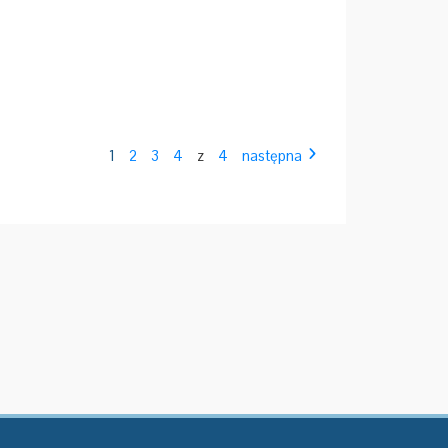
1
2
3
4
z
4
następna