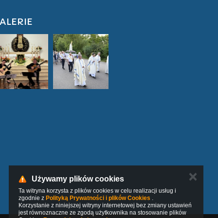
ALERIE
✕
Używamy plików cookies
Ta witryna korzysta z plików cookies w celu realizacji usług i
zgodnie z
Polityką Prywatności i plików Cookies
.
Korzystanie z niniejszej witryny internetowej bez zmiany ustawień
jest równoznaczne ze zgodą użytkownika na stosowanie plików