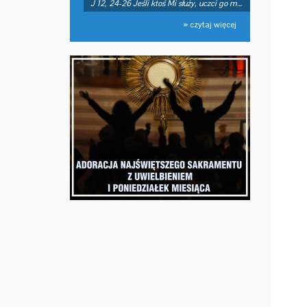
J 12, 24-26 Jeśli ktoś Mi służy, uczci go mój Ojciec
» czytaj więcej