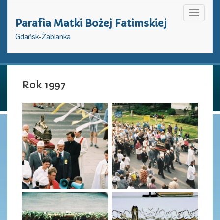
Toggle
Parafia Matki Bożej Fatimskiej
navigati
Gdańsk-Żabianka
Rok 1997