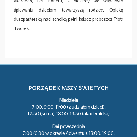
akordeon, flet, bęben), a niekiedy we wspólnym
śpiewaniu dzieciom towarzyszą rodzice. Opiekę
duszpasterską nad scholką pełni ksiądz proboszcz Piotr
Tworek.
PORZĄDEK MSZY ŚWIĘTYCH
Niedziele
7:00, 9:00, 11:00 (z udziałem dzieci),
12:30 (suma), 18:00, 19:30 (akademicka)
Dni powszednie
7:00 (6:30 w okresie Adwentu ), 18:00, 19:00,