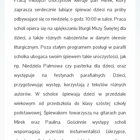
Pracą młodych chórzystów kieruje pan Mirek, który
zaprasza serdecznie lubiące śpiewać dzieci na próby
odbywające się co niedzielę, o godz. 10:00 w salce. Praca
scholi opiera się na upiększaniu liturgii Mszy Świętej dla
dzieci, a także różnych nabożeństw w danym okresie
liturgicznym. Poza stałym programem posługi w parafii
scholka ubogaca swoim śpiewem takie uroczystości, jak
np. Niedziela Palmowa czy pasterka dla dzieci, oraz
występuje na festynach parafialnych. Dzieci,
przygotowując występ, korzystają z tekstów różnych
autorów. W scholce śpiewają dzieci w przedziale
wiekowym od przedszkola do klasy szóstej szkoły
podstawowej. Śpiewakom towarzyszą na gitarach pan
Mirek oraz Paulina. Gościnnie występy scholi
wspomagają przeróżni instumentaliści (skrzypce,