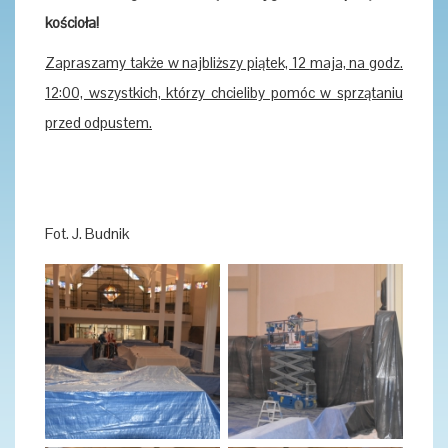
kościoła!
Zapraszamy także w najbliższy piątek, 12 maja, na godz.
12:00, wszystkich, którzy chcieliby pomóc w sprzątaniu
przed odpustem.
Fot. J. Budnik